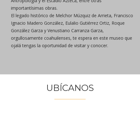
Antropología y el Estadio Azteca, entre otras
importantísimas obras.
El legado histórico de Melchor Múzquiz de Arrieta, Francisco
Ignacio Madero González, Eulalio Gutiérrez Ortiz, Roque
González Garza y Venustiano Carranza Garza,
orgullosamente coahuilenses, te espera en este museo que
ojalá tengas la oportunidad de visitar y conocer.
UBÍCANOS